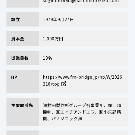
sugimotoryu@hashimotokiko.com
設立
1979年9月27日
資本金
1,000万円
従業員数
13名
HP
https://www.fm-bridge.jp/hp/W/2026
216/top
主要取引先
㈱村田製作所グループ各事業所、鯖江精
機㈱、㈱エイチアンドエフ、㈱小矢部精
機、パナソニック㈱