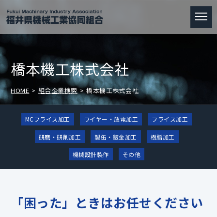
橋本機工株式会社
HOME
組合企業検索
橋本機工株式会社
MCフライス加工
ワイヤー・放電加工
フライス加工
研磨・研削加工
製缶・鈑金加工
樹脂加工
機械設計製作
その他
「困った」ときはお任せください