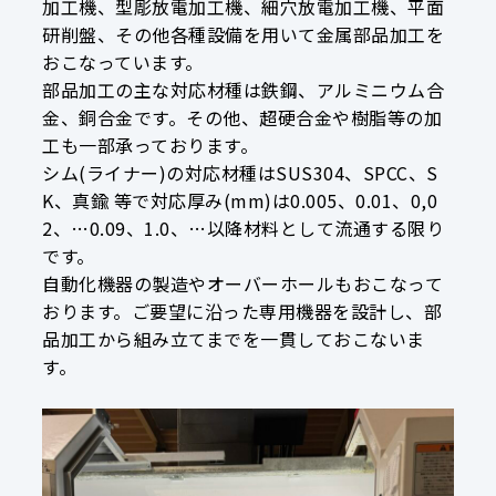
加工機、型彫放電加工機、細穴放電加工機、平面
研削盤、その他各種設備を用いて金属部品加工を
おこなっています。
部品加工の主な対応材種は鉄鋼、アルミニウム合
金、銅合金です。その他、超硬合金や樹脂等の加
工も一部承っております。
シム(ライナー)の対応材種はSUS304、SPCC、S
K、真鍮 等で対応厚み(mm)は0.005、0.01、0,0
2、…0.09、1.0、…以降材料として流通する限り
です。
自動化機器の製造やオーバーホールもおこなって
おります。ご要望に沿った専用機器を設計し、部
品加工から組み立てまでを一貫しておこないま
す。