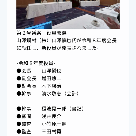
第２号議案 役員改選
山澤鋼材（株）山澤愼也氏が令和８年度会長
に就任し、新役員が発表されました。
-令和８年度役員-
●会長 山澤愼也
●副会長 増田悠二
●副会長 木下瑛治
●幹事 清水敬壱（会計）
●幹事 榎波晃一郎（書記）
●顧問 浅井良介
●監査 小竹原一嗣
●監査 三田村勇